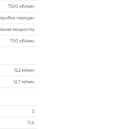
7500 об/мин
коробка передач
ельная мощность)
700 об/мин
15,2 м/мин
12,7 м/мин
2
11,4