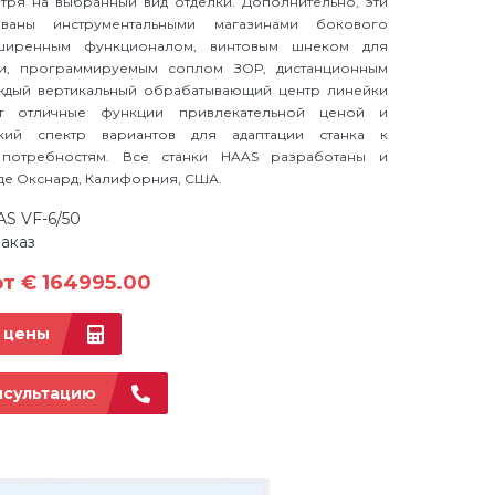
отря на выбранный вид отделки. Дополнительно, эти
ованы инструментальными магазинами бокового
ширенным функционалом, винтовым шнеком для
ки, программируемым соплом ЗОР, дистанционным
ждый вертикальный обрабатывающий центр линейки
ет отличные функции привлекательной ценой и
кий спектр вариантов для адаптации станка к
 потребностям. Все станки HAAS разработаны и
де Окснард, Калифорния, США.
AS VF-6/50
аказ
т € 164995.00
 цены
нсультацию