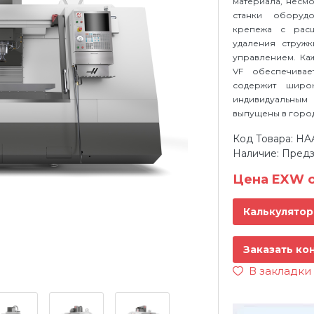
материала, несм
станки оборуд
крепежа с рас
удаления струж
управлением. Ка
VF обеспечива
содержит широ
индивидуальным
выпущены в горо
Код Товара: HA
Наличие: Предз
Цена EXW о
Калькулятор
Заказать ко
В закладки