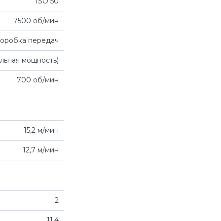
ISO 50
7500 об/мин
коробка передач
ельная мощность)
700 об/мин
15,2 м/мин
12,7 м/мин
2
11,4