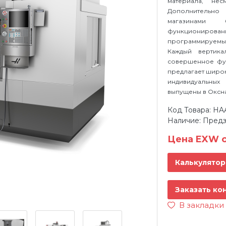
материала, не
Дополнительно
магазинами
функционирова
программируемы
Каждый вертик
совершенное фун
предлагает широ
индивидуальных
выпущены в Оксна
Код Товара: HA
Наличие: Предз
Цена EXW о
Калькулятор
Заказать ко
В закладки