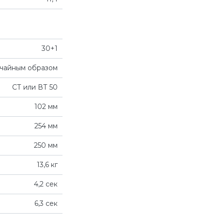
30+1
чайным образом
СТ или ВТ 50
102 мм
254 мм
250 мм
13,6 кг
4,2 сек
6,3 сек