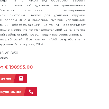
смотря на то, какой вид обработки выбран.
 эти станки оборудованы инструментальными
 бокового крепления с расширенным
нием, винтовым шнеком для удаления стружки,
м соплом ЗОР и выносным пультом управления.
альный обрабатывающий центр VF обеспечивает
кционирование по привлекательной цене, а также
кий выбор опций, позволяющих настроить станок для
 потребностей. Все станки HAAS разработаны и
рд, штат Калифорния, США.
AS VF-8/50
аказ
т € 198995.00
 цены
нсультацию