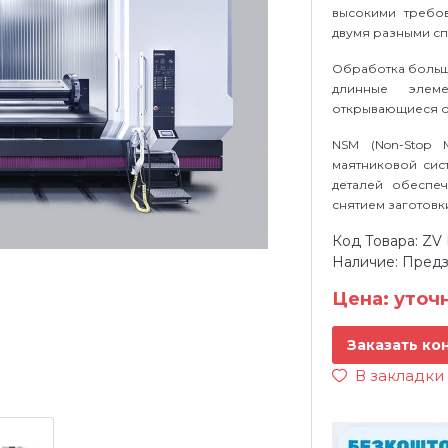
высокими требо
двумя разными сп
Обработка больш
длинные элем
открывающиеся ок
NSM (Non-Stop 
маятниковой сис
деталей обеспеч
снятием заготовк
Код Товара: Z
Наличие: Предз
Цена: уточ
Заказать ко
В закладки