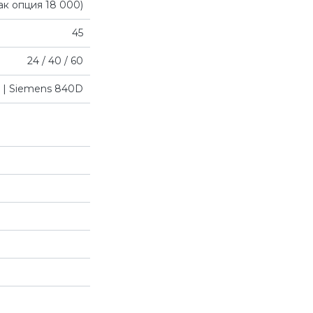
как опция 18 000)
45
24 / 40 / 60
0 | Siemens 840D