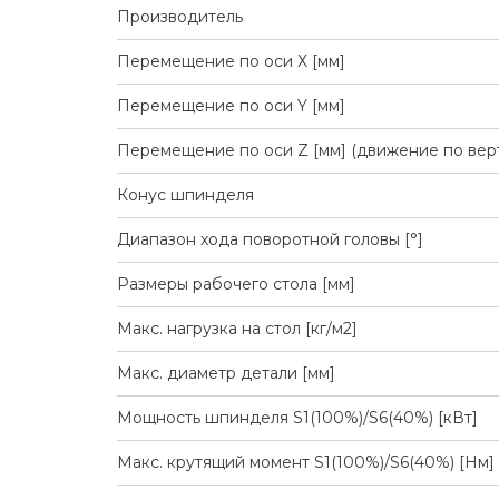
Производитель
Перемещение по оси Х [мм]
Перемещение по оси Y [мм]
Перемещение по оси Z [мм] (движение по вер
Конус шпинделя
Диапазон хода поворотной головы [°]
Размеры рабочего стола [мм]
Макс. нагрузка на стол [кг/м2]
Макс. диаметр детали [мм]
Мощность шпинделя S1(100%)/S6(40%) [кВт]
Макс. крутящий момент S1(100%)/S6(40%) [Нм]