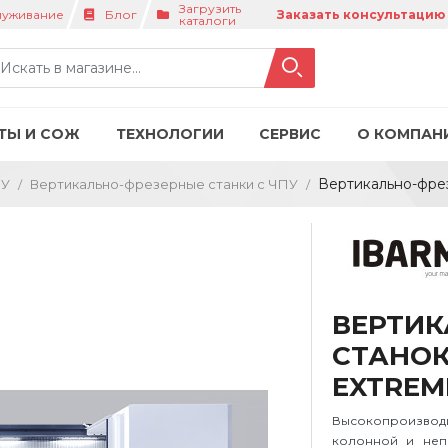
Загрузить
луживание
Блог
Заказать консультацию
каталоги
ТЫ И СОЖ
ТЕХНОЛОГИИ
СЕРВИС
О КОМПАН
Вертикально-фре
ПУ
Вертикально-фрезерные станки с ЧПУ
ВЕРТИК
СТАНОК 
EXTREM
Высокопроизвод
колонной и неп