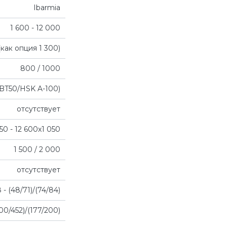
Ibarmia
1 600 - 12 000
(как опция 1 300)
800 / 1000
 BT50/HSK A-100)
отсутствует
50 - 12 600x1 050
1 500 / 2 000
отсутствует
 - (48/71)/(74/84)
300/452)/(177/200)