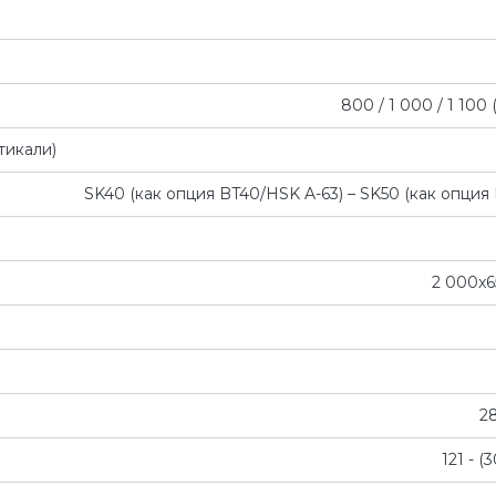
800 / 1 000 / 1 100 
тикали)
SK40 (как опция BT40/HSK A-63) – SK50 (как опция
2 000x6
28
121 - (