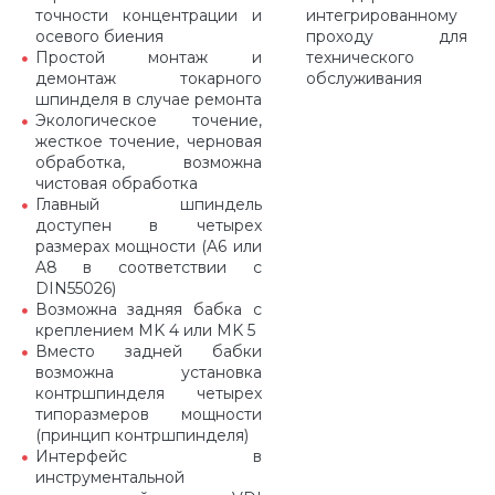
точности концентрации и
интегрированному
осевого биения
проходу для
Простой монтаж и
технического
демонтаж токарного
обслуживания
шпинделя в случае ремонта
Экологическое точение,
жесткое точение, черновая
обработка, возможна
чистовая обработка
Главный шпиндель
доступен в четырех
размерах мощности (A6 или
A8 в соответствии с
DIN55026)
Возможна задняя бабка с
креплением MK 4 или MK 5
Вместо задней бабки
возможна установка
контршпинделя четырех
типоразмеров мощности
(принцип контршпинделя)
Интерфейс в
инструментальной