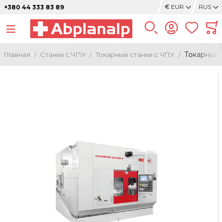
€
EUR
RUS
+380 44 333 83 89
Токарный 
Главная
Станки с ЧПУ
Токарные станки с ЧПУ