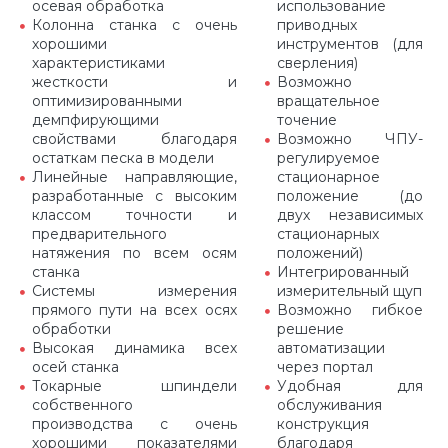
осевая обработка
использование
Колонна станка с очень
приводных
хорошими
инструментов (для
характеристиками
сверления)
жесткости и
Возможно
оптимизированными
вращательное
демпфирующими
точение
свойствами благодаря
Возможно ЧПУ-
остаткам песка в модели
регулируемое
Линейные направляющие,
стационарное
разработанные с высоким
положение (до
классом точности и
двух независимых
предварительного
стационарных
натяжения по всем осям
положений)
станка
Интегрированный
Системы измерения
измерительный щуп
прямого пути на всех осях
Возможно гибкое
обработки
решение
Высокая динамика всех
автоматизации
осей станка
через портал
Токарные шпиндели
Удобная для
собственного
обслуживания
производства с очень
конструкция
хорошими показателями
благодаря