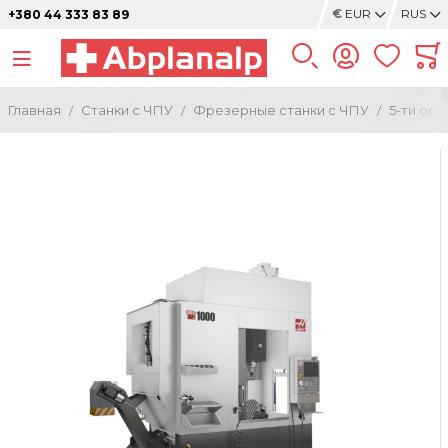
€
EUR
RUS
+380 44 333 83 89
Главная
Станки с ЧПУ
Фрезерные станки с ЧПУ
5-ти ос