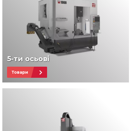
5-ти осьові
Товари