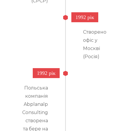
(СРСР)
1992 рік
Створено
офіс у
Москві
(Росія)
1992 рік
Польська
компанія
Abplanalp
Consulting
створена
та бере на