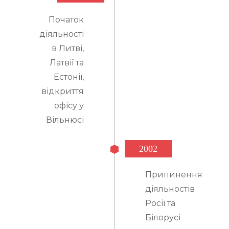
Початок
діяльності
в Литві,
Латвії та
Естонії,
відкриття
офісу у
Вільнюсі
2002
Припинення
діяльностів
Росії та
Білорусі