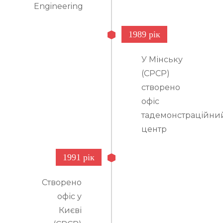
Engineering
1989 рік
У Мінську
(СРСР)
створено
офіс
тадемонстраційни
центр
1991 рік
Створено
офіс у
Києві