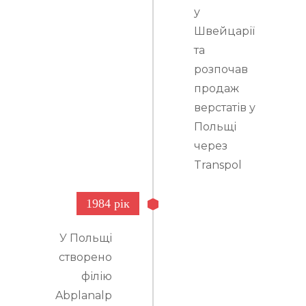
у
Швейцарії
та
розпочав
продаж
верстатів у
Польщі
через
Transpol
1984 рік
У Польщі
створено
філію
Abplanalp