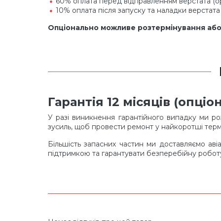
60% оплата перед відправленням верстата (ор
10% оплата після запуску та наладки верстата
Опціонально можливе розтермінування або 
Гарантія 12 місяців (опц
У разі виникнення гарантійного випадку ми ро
зусиль, щоб провести ремонт у найкоротші терм
Більшість запасних частин ми доставляємо аві
підтримкою та гарантувати безперебійну робо