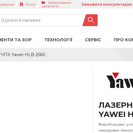
Завантажити
вування
Блог
Замовити консультацію
каталоги
МЕНТИ ТА ЗОР
ТЕХНОЛОГІЇ
СЕРВІС
ПРО КО
 ЧПК Yawei HLB-2560
ЛАЗЕРН
YAWEI H
Виробництво уст
передових технол