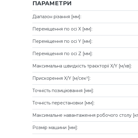
ПАРАМЕТРИ
Діапазон різання [мм]:
Переміщення по осі X [мм]:
Переміщення по осі Y [мм]:
Переміщення по осі Z [мм]:
Максимальна швидкість траєкторії X/Y [м/хв]:
Прискорення X/Y [м/сек²]:
Точність позиціювання [мм]:
Точність перестановки [мм]:
Максимальне навантаження робочого столу [кг
Розмір машини [мм]: