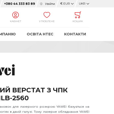
€
EUR
UKR
Увійти
+380 44 333 83 89
КАБІНЕТ
УЛЮБЛЕНЕ
КОШИК
МПАНІЮ
ОСВІТА HTEC
КОНТАКТИ
ИЙ ВЕРСТАТ З ЧПК
LB-2560
ановок для лазерного розкрою YAWEI базується на
огіях в даній галузі. Тому лазерне обладнання YAWEI