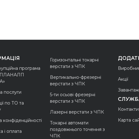
РМАЦІЯ
ДОДАТ
Горизонтальні токарні
верстати з ЧПК
упційна програма
Виробни
БПЛАНАЛП
Вертикально-фрезерні
Акції
А»
верстати з ЧПК
Завантаж
та послуги
5-ти осьові фрезерні
СЛУЖБ
верстати з ЧПК
ії по ТО та
Контакти
у
Лазерні верстати з ЧПК
Карта са
а конфіденційності
Токарні автомати
поздовжнього точення з
а і оплата
ЧПК