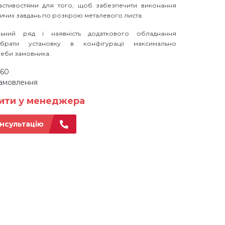
ластивостями для того, щоб забезпечити виконання
ичих завдань по розкрою металевого листа.
ьний ряд і наявність додаткового обладнання
ібрати установку в конфігурації максимально
еби замовника.
560
замовлення
нити у менеджера
нсультацію