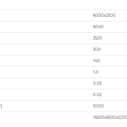
6000x2500
6040
2520
300
140
1,0
0.03
0.02
]:
3000
15500x5500x220