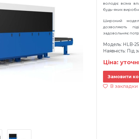
володіє всіма в
будь-яких виробн
Широкий модел
дозволяють під
задовольняє потр
Модель: HLB-2
Наявність: Під 
Ціна: уточ
Замовити ко
В закладки