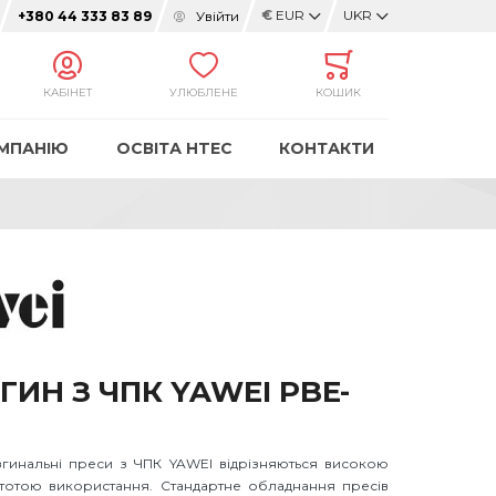
€
EUR
UKR
Увійти
+380 44 333 83 89
КАБІНЕТ
УЛЮБЛЕНЕ
КОШИК
МПАНІЮ
ОСВІТА HTEC
КОНТАКТИ
ИН З ЧПК YAWEI PBE-
озгинальні преси з ЧПК YAWEI відрізняються високою
стотою використання. Стандартне обладнання пресів