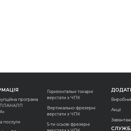
РМАЦІЯ
ДОДАТ
Горизонтальні токарні
верстати з ЧПК
упційна програма
Виробни
БПЛАНАЛП
Вертикально-фрезерні
Акції
А»
верстати з ЧПК
Завантаж
та послуги
5-ти осьові фрезерні
СЛУЖБ
верстати з ЧПК