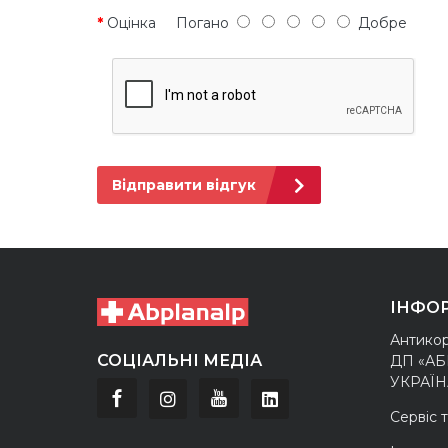
Оцінка
Погано
Добре
Відправити відгук
ІНФО
Антикор
СОЦІАЛЬНІ МЕДІА
ДП «А
УКРАЇН
Сервіс 