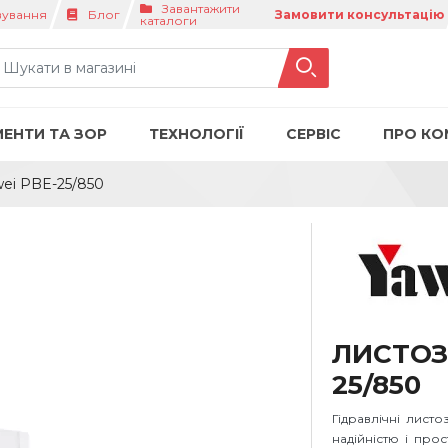
Завантажити
вування
Блог
Замовити консультацію
каталоги
МЕНТИ ТА ЗОР
ТЕХНОЛОГІЇ
СЕРВІС
ПРО КО
ei PBE-25/850
ЛИСТОЗГ
25/850
Гідравлічні лист
надійністю і про