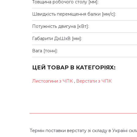
Товщина робочого столу [мм]:
Швидкість переміщення балки [мм/с]:
Потужність двигуна [кВт]:
Габарити ДхШхВ [мм]:
Вага [тонн]:
ЦЕЙ ТОВАР В КАТЕГОРІЯХ:
Листозгини з ЧПК
,
Верстати з ЧПК
Термін поставки верстату зі складу в Україні скла