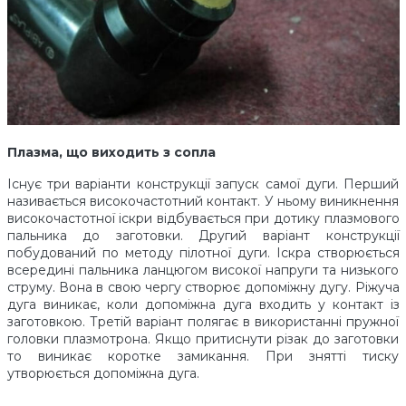
Плазма, що виходить з сопла
Існує три варіанти конструкції запуск самої дуги. Перший
називається високочастотний контакт. У ньому виникнення
високочастотної іскри відбувається при дотику плазмового
пальника до заготовки. Другий варіант конструкції
побудований по методу пілотної дуги. Іскра створюється
всередині пальника ланцюгом високої напруги та низького
струму. Вона в свою чергу створює допоміжну дугу. Ріжуча
дуга виникає, коли допоміжна дуга входить у контакт із
заготовкою. Третій варіант полягає в використанні пружної
головки плазмотрона. Якщо притиснути різак до заготовки
то виникає коротке замикання. При знятті тиску
утворюється допоміжна дуга.