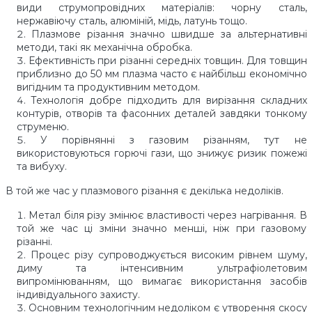
види струмопровідних матеріалів: чорну сталь,
нержавіючу сталь, алюміній, мідь, латунь тощо.
Плазмове різання значно швидше за альтернативні
методи, такі як механічна обробка.
Ефективність при різанні середніх товщин. Для товщин
приблизно до 50 мм плазма часто є найбільш економічно
вигідним та продуктивним методом.
Технологія добре підходить для вирізання складних
контурів, отворів та фасонних деталей завдяки тонкому
струменю.
У порівнянні з газовим різанням, тут не
використовуються горючі гази, що знижує ризик пожежі
та вибуху.
В той же час у плазмового різання є декілька недоліків.
Метал біля різу змінює властивості через нагрівання. В
той же час ці зміни значно менші, ніж при газовому
різанні.
Процес різу супроводжується високим рівнем шуму,
диму та інтенсивним ультрафіолетовим
випромінюванням, що вимагає використання засобів
індивідуального захисту.
Основним технологічним недоліком є утворення скосу