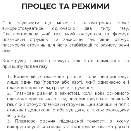
ПРОЦЕС ТА РЕЖИМИ
Слід зауважити що може в плазматронах може
використовуватись одночасно два типу газу.
Плазмоутворювальний газ, який іонізується та формує
плазмовий струмінь. Та захисний газ, який оточує
плазмовий струмінь для його стабілізації та захисту зони
різу.
Конструкції пальників можуть теж мати відмінності по
принципу подачі газу.
Конвенційне плазмове різання, коли використовує
лише один газ (повітря або азот), який одночасно є і
плазмоутворювачем, і ріжучім струменем.
Плазмове різання з захистом, коли крім основного
плазмоутворювального газу, використовується зовнішній
газ, який оточує плазмовий струмінь. Цей зовнішній потік
стискає і додатково стабілізує дугу, а також охолоджує
зону різу.
Плазмове різання підвищеної точності, в якому
використовується спеціальна конструкція плазматрона з