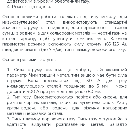
додатковим вихровим обертанням газу.
Різання під водою.
Основні режими роботи залежать від типу металу: для
низьковуглецевої сталі використовують стандартні
значення струму та швидкості, для нержавіючої — газові
суміші з воднем, а для кольорових металів — інертні гази на
кшталт аргону, щоб уникнути хімічних змін. Ключові
параметри режимів включають силу струму (65–125 А),
швидкість різання (до 7 м/хв), тип плазмоутворюючого газу.
Основні режими наступні.
Сила струму різання. Це, мабуть, найважливіший
параметр. Чим товщий метал, тим вищою має бути сила
струму. Вона коливається від 30 А для різу
низьковуглецевих сталей товщиною до 3 мм. І може
досягати 400 А при різі міді товщиною 60 мм.
Тип газу. Використовуються повітря або кисень для
різання чорних металів, таких як вуглецева сталь. Азот,
аргон+водень або водень для різання кольорових
металів і нержавіючої сталі.
Тиск плазмоутворюючого газу. Тиск газу регулює його
здатність видувати розплавлений метал. Занадто