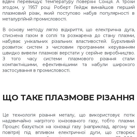
вдвічі перевищує температуру поверхні Сонця. А трохи
згодом, у 1957 році Роберт Гейдж винайшов перший
плазмовий різак, який поступово набув популярності в
металургійній промисловості.
В основу методу лягло відкриття, що електрична дуга,
стиснена газом в соплі та розжарена до стану плазми,
набуває унікальних різальних властивостей. Бурхливий
розвиток систем з числовим програмним керуванням
швидко вивели плазмові верстати у серійне виробництво.
З того часу системи плазмового різання стали
компактнішими, ефективнішими та набули широкого
застосування в промисловості.
ЩО ТАКЕ ПЛАЗМОВЕ РІЗАННЯ
Це технологія різання металу, що використовує потік
надзвичайно нагрітого іонізованого газу, тобто плазми.
Процес базується на іонізації газу (наприклад, аргону чи
повітря) під впливом електричної дуги, що створює