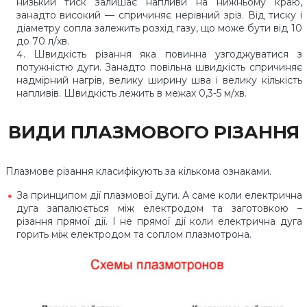
низький тиск залишає напливи на нижньому краю,
занадто високий — спричиняє нерівний зріз. Від тиску і
діаметру сопла залежить розхід газу, що може бути від 10
до 70 л/хв.
Швидкість різання яка повинна узгоджуватися з
потужністю дуги. Занадто повільна швидкість спричиняє
надмірний нагрів, велику ширину шва і велику кількість
напливів. Швидкість лежить в межах 0,3-5 м/хв.
ВИДИ ПЛАЗМОВОГО РІЗАННЯ
Плазмове різання класифікують за кількома ознаками.
За принципом дії плазмової дуги. А саме коли електрична
дуга запалюється між електродом та заготовкою –
різання прямої дії. І не прямої дії коли електрична дуга
горить між електродом та соплом плазмотрона.