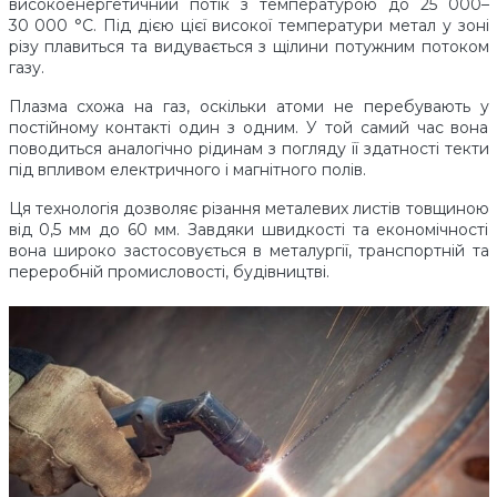
високоенергетичний потік з температурою до 25 000–
30 000 °C. Під дією цієї високої температури метал у зоні
різу плавиться та видувається з щілини потужним потоком
газу.
Плазма схожа на газ, оскільки атоми не перебувають у
постійному контакті один з одним. У той самий час вона
поводиться аналогічно рідинам з погляду її здатності текти
під впливом електричного і магнітного полів.
Ця технологія дозволяє різання металевих листів товщиною
від 0,5 мм до 60 мм. Завдяки швидкості та економічності
вона широко застосовується в металургії, транспортній та
переробній промисловості, будівництві.