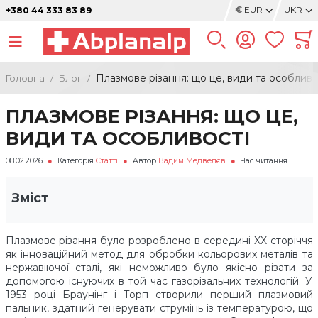
€
EUR
UKR
+380 44 333 83 89
Плазмове різання: що це, види та особливо
Головна
Блог
ПЛАЗМОВЕ РІЗАННЯ: ЩО ЦЕ,
ВИДИ ТА ОСОБЛИВОСТІ
08.02.2026
Категорія
Статті
Автор
Вадим Медведєв
Час читання
Зміст
Плазмове різання було розроблено в середині XX сторіччя
як інноваційний метод для обробки кольорових металів та
нержавіючої сталі, які неможливо було якісно різати за
допомогою існуючих в той час газорізальних технологій. У
1953 році Браунінг і Торп створили перший плазмовий
пальник, здатний генерувати струмінь із температурою, що