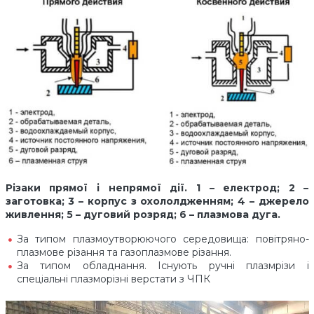
Різаки прямої і непрямої дії. 1 – електрод; 2 –
заготовка; 3 – корпус з охололдженням; 4 – джерело
живлення; 5 – дуговий розряд; 6 – плазмова дуга.
За типом плазмоутворюючого середовища: повітряно-
плазмове різання та газоплазмове різання.
За типом обладнання. Існують ручні плазмрізи і
спеціальні плазморізні верстати з ЧПК