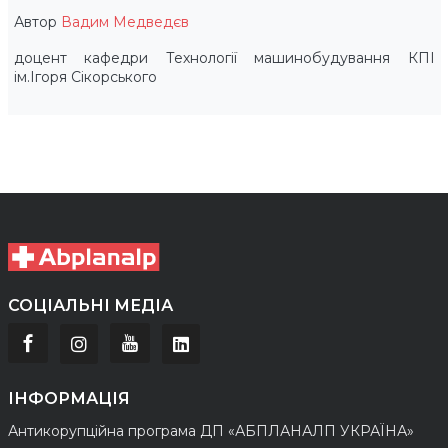
Автор
Вадим Медведєв
доцент кафедри Технології машинобудування КПІ
ім.Ігоря Сікорського
СОЦІАЛЬНІ МЕДІА
ІНФОРМАЦІЯ
Антикорупційна програма ДП «АБПЛАНАЛП УКРАЇНА»