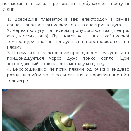
не механічна сила. При різанні відбуваються наступні
етапи.
Всередині плазматрона між електродом і самим
соплом запалюється високочастотна електрична дуга.
Через цю дугу під тиском пропускається газ (повітря,
азот, кисень тощо). Дуга нагріває газ до такої високої
температури, що він іонізується і перетворюється на
плазму.
Плазма, яка є електричним провідником, звужується та
пришвидшується через дуже тонке сопло. Цей
зосереджений потік плавить метал у місці різу.
Високошвидкісний потік плазми одночасно видуває
розплавлений метал з зони різання, створюючи чистий і
точний різ.