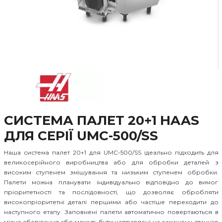
СИСТЕМА ПАЛЕТ 20+1 HAAS
ДЛЯ СЕРІЇ UMC-500/SS
Наша система палет 20+1 для UMC-500/SS ідеально підходить для
великосерійного виробництва або для обробки деталей з
високим ступенем змішування та низьким ступенем обробки.
Палети можна планувати індивідуально відповідно до вимог
пріоритетності та послідовності, що дозволяє обробляти
високопріоритетні деталі першими або частіше переходити до
наступного етапу. Заповнені палети автоматично повертаються в
місце зберігання або можуть бути направлені на захищену станцію