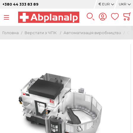
€
EUR
UKR
+380 44 333 83 89
Головна
Верстати з ЧПК
Автоматизація виробництва
Си