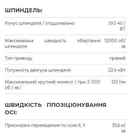
ШПИНДЕЛЬ:
Конус шпинделя / опцшонально
ISO 40 /
ВТ
Максимальна швидкість обертання
12000 об/
шпинделя
хв
Тип приводу
прямий
Потужність двигуна шпинделя
22,4 кВт
Максимальний крутний момент / при 2 000
122 Нм
об / хв /
ШВИДКІСТЬ ППОЗІЦІОНУВАННЯ
ОСІ:
Прискорені переміщення по осях X, Y
35,6 м/
хв