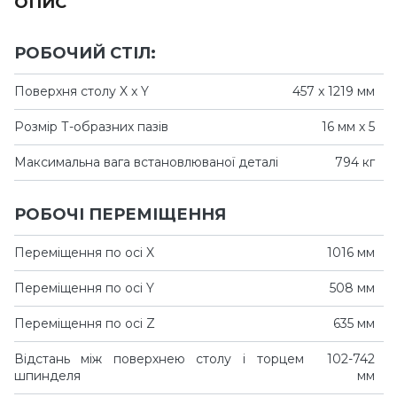
ОПИС
РОБОЧИЙ СТІЛ:
Поверхня столу X x Y
457 x 1219 мм
Розмір Т-образних пазів
16 мм х 5
Максимальна вага встановлюваної деталі
794 кг
РОБОЧІ ПЕРЕМІЩЕННЯ
Переміщення по осі X
1016 мм
Переміщення по осі Y
508 мм
Переміщення по осі Z
635 мм
Відстань між поверхнею столу і торцем
102-742
шпинделя
мм