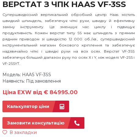
ВЕРСТАТ З ЧПК HAAS VF-3SS
Супершвидкісний вертикальний обробний центр Haas містить
швидкий шпиндель, забезпечує чіткі рухи, швидку й ефективну
заміну інструменту. Це зменшує час циклу і підвищує
продуктивність. Кожен верстат типу SS має шпиндель з прямим
рядним приводом зі швидкістю 12 000 об./хв., супершвидкісний
інструментальний магазин бокового кріплення та забезпечує
надзвичайно чіткі і швидкі рухи на всіх осях. Верстат VF-3SS
забезпечує більший діапазон руху по осях Х і Y, ніж моделі VF-2SS i
VF-2SSYT.
Модель: HAAS VF-3SS
Наявність: Під замовлення
Ціна EXW від € 84995.00
Калькулятор ціни
Замовити консультацію
В закладки