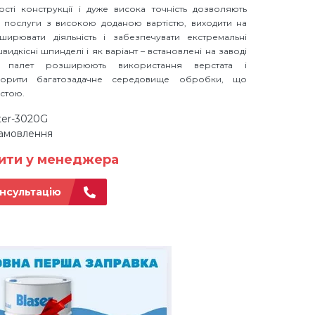
сті конструкції і дуже висока точність дозволяють
и послуги з високою доданою вартістю, виходити на
ширювати діяльність і забезпечувати екстремальні
идкісні шпинделі і як варіант – встановлені на заводі
и палет розширюють використання верстата і
ворити багатозадачне середовище обробки, що
остою.
ter-3020G
замовлення
нити у менеджера
нсультацію