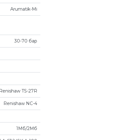
Arumatik-Mi
30-70 бар
Renishaw TS-27R
Renishaw NC-4
1Мб/2Мб