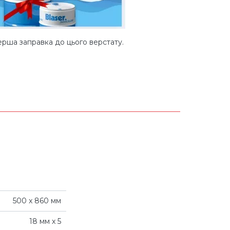
рша заправка до цього верстату.
500 x 860 мм
18 мм x 5