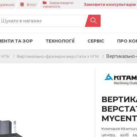
Завантажити
вування
Блог
Замовити консультацію
каталоги
МЕНТИ ТА ЗОР
ТЕХНОЛОГІЇ
СЕРВІС
ПРО КО
Вертикально-
з ЧПК
Вертикально-фрезерні верстати з ЧПК
ВЕРТИК
ВЕРСТА
MYCENTE
Компанія Kitamu
центру, щоб за