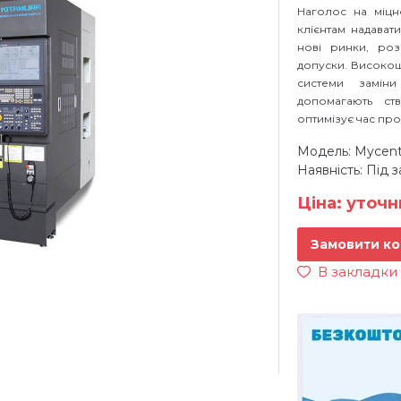
Наголос на міцно
клієнтам надават
нові ринки, роз
допуски. Високошв
системи замін
допомагають ст
оптимізує час пр
Модель: Mycen
Наявність: Під 
Ціна: уточ
Замовити ко
В закладки