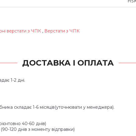
HSK
рні верстати з ЧПК
,
Верстати з ЧПК
ДОСТАВКА І ОПЛАТА
дає 1-2 дні.
обника складає 1-6 місяців(уточнювати у менеджера).
ієнтовно 40-60 днів)
 (90-120 днів з моменту відправки)