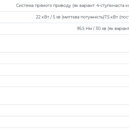
Система прямого приводу (як варіант: 4-ступінчаста 
22 кВт / 5 хв (миттєва потужність)7.5 кВт (пос
95.5 Нм / 30 хв (як варіант