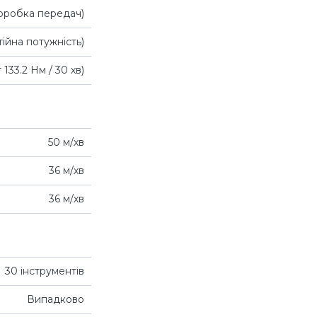
коробка передач)
тійна потужність)
 133.2 Нм / 30 хв)
50 м/хв
36 м/хв
36 м/хв
30 інструментів
Випадково