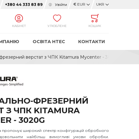
€
EUR
UKR
Увійти
+380 44 333 83 89
КАБІНЕТ
УЛЮБЛЕНЕ
КОШИК
МПАНІЮ
ОСВІТА HTEC
КОНТАКТИ
фрезерний верстат з ЧПК Kitamura Mycenter - 3020G
АЛЬНО-ФРЕЗЕРНИЙ
Т З ЧПК KITAMURA
R - 3020G
ra пропонує широкий спектр конфігурацій обробного
довольнити найбільш вимогливі умови обробки.