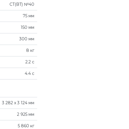
CT(BT) №40
75 мм
150 мм
300 мм
8 кг
2.2 с
4.4 с
3 282 x 3 124 мм
2 925 мм
5 860 кг