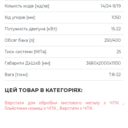
Кількість ходів [хід/хв]:
14/24-9/19
Хід упорів [мм]:
1050
Потужність двигуна [кВт]:
15-22
Обсяг бака [л]:
250/400
Тиск системи [МПа]:
25
Габарити ДхШхВ [мм]:
3680х2000х1930
Вага [тонн]:
7.8-22
ЦЕЙ ТОВАР В КАТЕГОРІЯХ:
Верстати для обробки листового металу з ЧПК
,
Гільйотинні ножиці з ЧПК
,
Верстати з ЧПК