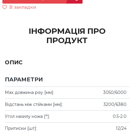
В закладки
ІНФОРМАЦІЯ ПРО
ПРОДУКТ
ОПИС
ПАРАМЕТРИ
Мах довжина різу [мм]:
3050/6000
Відстань між стійками [мм]:
3200/6380
Угол нахилу ножа [°]:
0.5-2.0
Притиски [шт]:
12/24