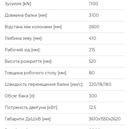
Зусилля [kN]:
1100
Довжина балки [мм]:
3100
Відстань між колонами [мм]
2600
Глибина зеву [мм]:
410
Рабочий хід [мм]:
215
Висота розкриття [мм]:
520
Товщина робочого столу [мм]:
80
Швидкість переміщення балки [мм/с]:
220/18/180
Обсяг бака [л]:
300
Потужність двигуна [кВт]:
12.5
Габарити ДхШхВ [мм]:
3610х1550х2620