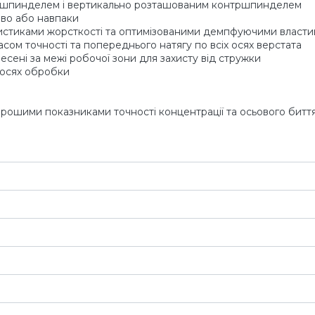
 шпинделем і вертикально розташованим контршпинделем
аво або навпаки
стиками жорсткості та оптимізованими демпфуючими властив
асом точності та попереднього натягу по всіх осях верстата
есені за межі робочої зони для захисту від стружки
 осях обробки
рошими показниками точності концентрації та осьового битт