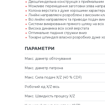
Двошпиндельна конструкція з приймальним
Можливе переміщення заготовки зліва напр
Колона верстата з дуже хорошими характери
Лінійні направляючі розроблені з високим кл
Всі лінійні направляючі та приводи подач вин
Системи вимірювання прямого шляху на всіх
Висока динаміка всіх осей верстата
Оптимальне падіння стружки вниз
Токарні шпинделі власної розробкиз дуже хо
ПАРАМЕТРИ
Макс. діаметр обточування
Макс. діаметр патрона
Макс. Сила подачі X/Z (40 % CDF)
Робочий хід X/Z-вісь
Макс. Швидкість процесу X/Z