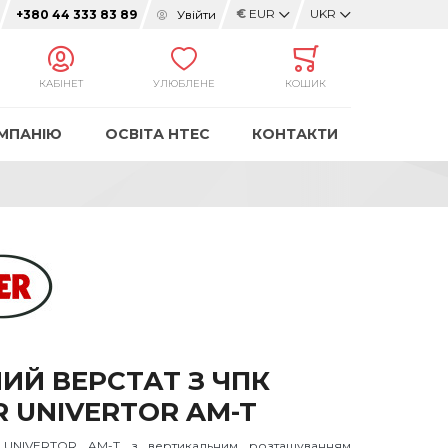
€
EUR
UKR
Увійти
+380 44 333 83 89
КАБІНЕТ
УЛЮБЛЕНЕ
КОШИК
МПАНІЮ
ОСВІТА HTEC
КОНТАКТИ
ИЙ ВЕРСТАТ З ЧПК
R UNIVERTOR AM-T
 UNIVERTOR AM-T з вертикальним розташуванням