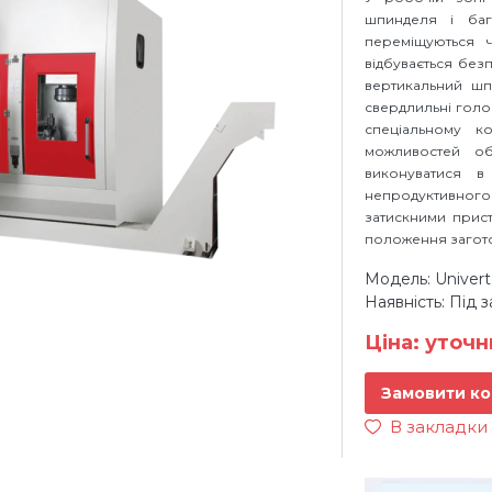
шпинделя і баг
переміщуються 
відбувається бе
вертикальний шп
свердлильні голо
спеціальному к
можливостей об
виконуватися 
непродуктивног
затискними прис
положення загот
Модель: Univert
Наявність: Під 
Ціна: уточ
Замовити ко
В закладки