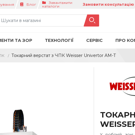
Завантажити
вування
Блог
Замовити консультацію
каталоги
МЕНТИ ТА ЗОР
ТЕХНОЛОГІЇ
СЕРВІС
ПРО КО
Токарний верстат з ЧПК Weisser Univertor AM-T
ЧПК
ТОКАРН
WEISSE
У робочій зоні