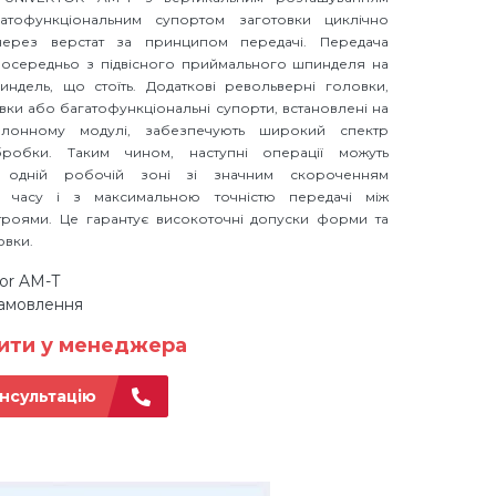
атофункціональним супортом заготовки циклічно
через верстат за принципом передачі. Передача
зпосередньо з підвісного приймального шпинделя на
индель, що стоїть. Додаткові револьверні головки,
вки або багатофункціональні супорти, встановлені на
олонному модулі, забезпечують широкий спектр
робки. Таким чином, наступні операції можуть
в одній робочій зоні зі значним скороченням
о часу і з максимальною точністю передачі між
троями. Це гарантує високоточні допуски форми та
овки.
or AM-T
замовлення
нити у менеджера
нсультацію