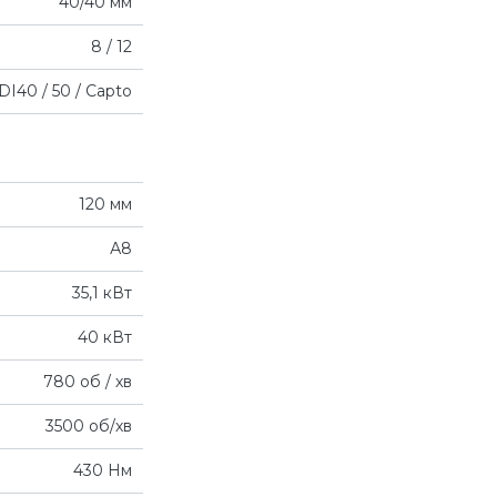
40/40 мм
8 / 12
DI40 / 50 / Capto
120 мм
А8
35,1 кВт
40 кВт
780 об / хв
3500 об/хв
430 Нм