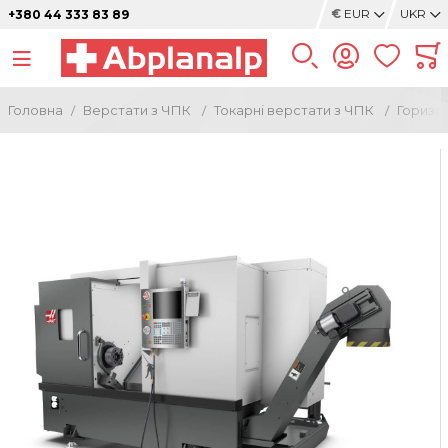
€
EUR
UKR
+380 44 333 83 89
Головна
Верстати з ЧПК
Токарні верстати з ЧПК
Горизон