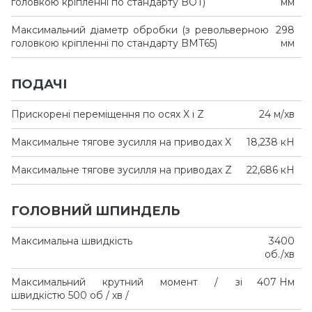
головкою кріпленні по стандарту BOT)
мм
Максимальний діаметр обробки (з револьверною
298
головкою кріпленні по стандарту BMT65)
мм
ПОДАЧІ
Прискорені переміщення по осях X і Z
24 м/хв
Максимальне тягове зусилля на приводах X
18,238 кН
Максимальне тягове зусилля на приводах Z
22,686 кН
ГОЛОВНИЙ ШПИНДЕЛЬ
Максимальна швидкість
3400
об./хв
Максимальний крутний момент / зі
407 Нм
швидкістю 500 об / хв /